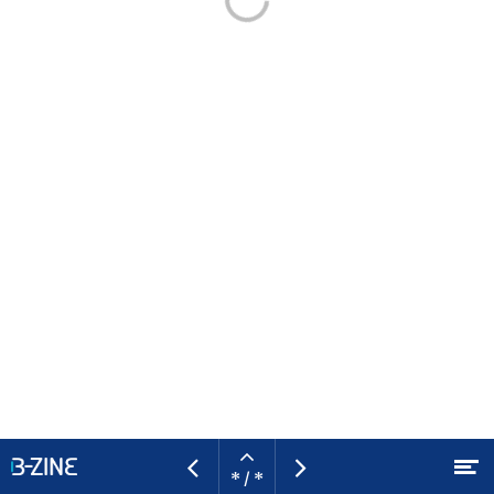
Open
M
Vorige
Volgende
* / *
pagina
Naar hoofdcontent